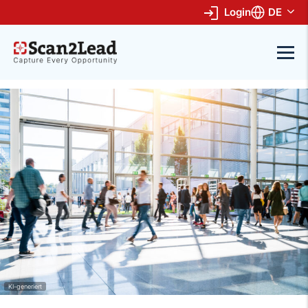
Login
DE
KI-generiert