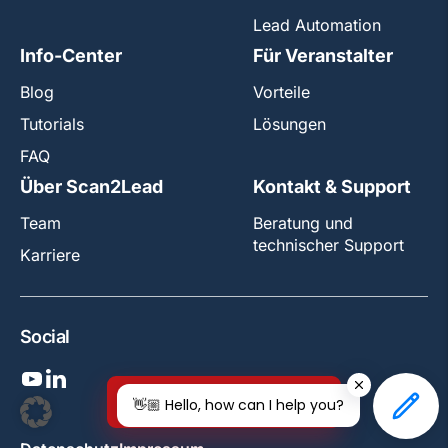
Lead Automation
Info-Center
Für Veranstalter
Blog
Vorteile
Tutorials
Lösungen
FAQ
Über Scan2Lead
Kontakt & Support
Team
Beratung und
technischer Support
Karriere
Social
Jetzt kostenlos testen!
👋🏼 Hello, how can I help you?