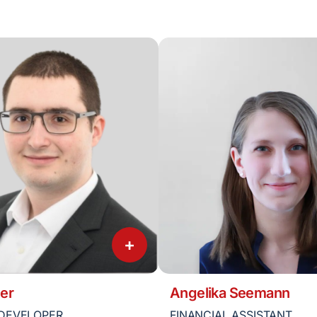
+
er
Angelika Seemann
DEVELOPER
FINANCIAL ASSISTANT