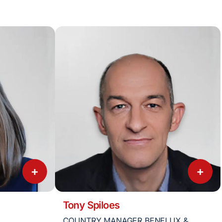
+
+
Tony Spiloes
COUNTRY MANAGER BENELUX &