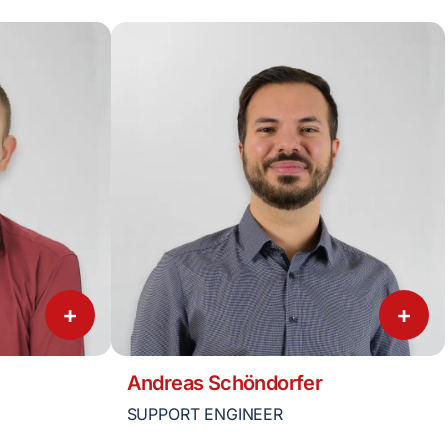
+
+
Andreas Schöndorfer
SUPPORT ENGINEER