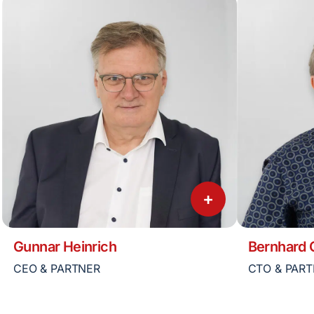
+
Gunnar Heinrich
Bernhard
CEO & PARTNER
CTO & PAR