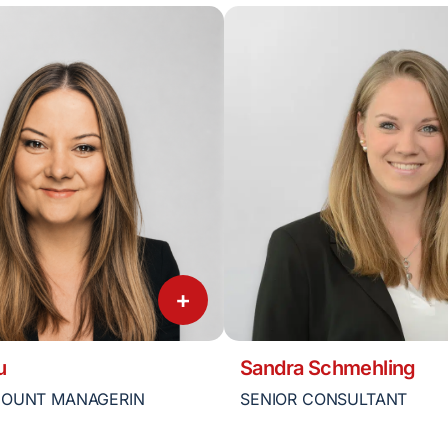
+
u
Sandra Schmehling
COUNT MANAGERIN
SENIOR CONSULTANT