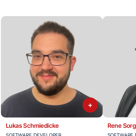
+
Lukas Schmiedicke
Rene Sorg
SOFTWARE DEVELOPER
SOFTWARE 