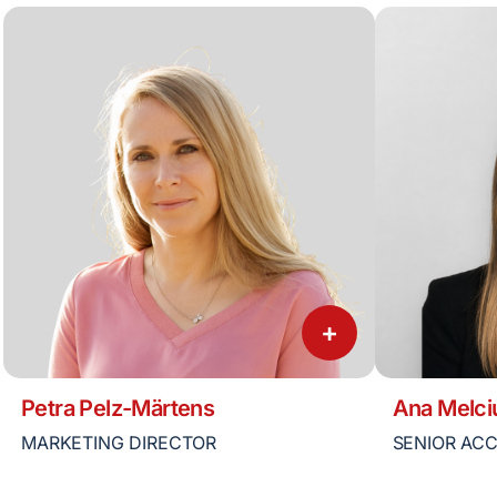
+
Petra Pelz-Märtens
Ana Melci
MARKETING DIRECTOR
SENIOR AC