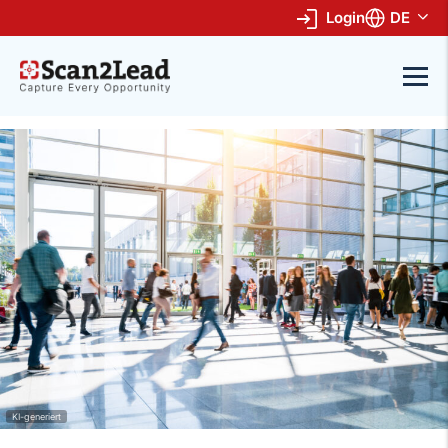
Login
DE
KI-generiert