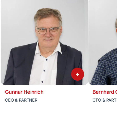
+
Gunnar Heinrich
Bernhard
CEO & PARTNER
CTO & PAR