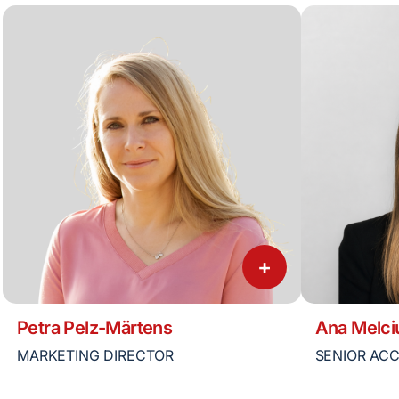
+
Petra Pelz-Märtens
Ana Melci
MARKETING DIRECTOR
SENIOR AC