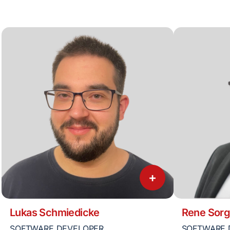
+
Lukas Schmiedicke
Rene Sorg
SOFTWARE DEVELOPER
SOFTWARE 