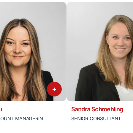
+
u
Sandra Schmehling
COUNT MANAGERIN
SENIOR CONSULTANT