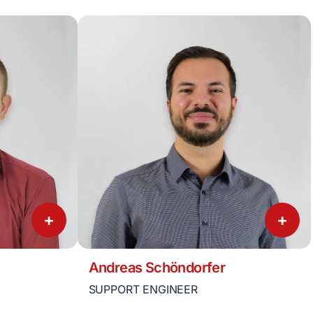
+
+
Andreas Schöndorfer
SUPPORT ENGINEER