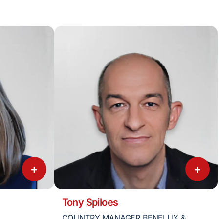
+
+
Tony Spiloes
COUNTRY MANAGER BENELUX &