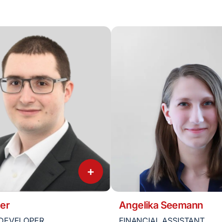
+
er
Angelika Seemann
DEVELOPER
FINANCIAL ASSISTANT