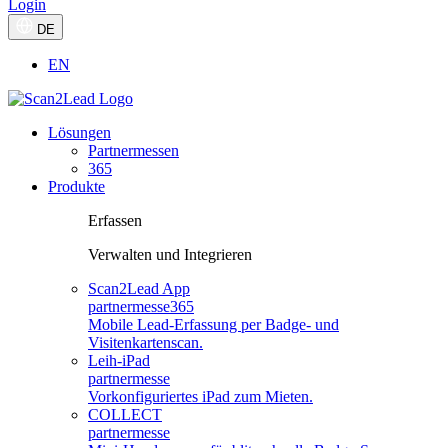
Login
DE
EN
Lösungen
Partnermessen
365
Produkte
Erfassen
Verwalten und Integrieren
Scan2Lead App
partnermesse
365
Mobile Lead-Erfassung per Badge- und
Visitenkartenscan.
Leih-iPad
partnermesse
Vorkonfiguriertes iPad zum Mieten.
COLLECT
partnermesse