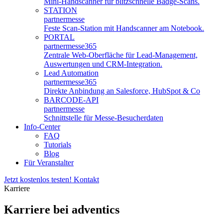
Mini-Handscanner für blitzschnelle Badge-Scans.
STATION
partnermesse
Feste Scan-Station mit Handscanner am Notebook.
PORTAL
partnermesse
365
Zentrale Web-Oberfläche für Lead-Management,
Auswertungen und CRM-Integration.
Lead Automation
partnermesse
365
Direkte Anbindung an Salesforce, HubSpot & Co
BARCODE-API
partnermesse
Schnittstelle für Messe-Besucherdaten
Info-Center
FAQ
Tutorials
Blog
Für Veranstalter
Jetzt kostenlos testen!
Kontakt
Karriere
Karriere bei adventics