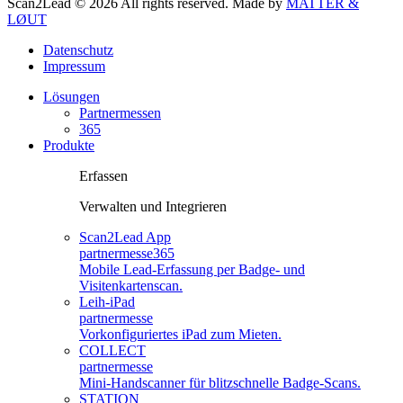
Scan2Lead © 2026 All rights reserved.
Made by
MATTER &
LØUT
Datenschutz
Impressum
Lösungen
Partnermessen
365
Produkte
Erfassen
Verwalten und Integrieren
Scan2Lead App
partnermesse
365
Mobile Lead-Erfassung per Badge- und
Visitenkartenscan.
Leih-iPad
partnermesse
Vorkonfiguriertes iPad zum Mieten.
COLLECT
partnermesse
Mini-Handscanner für blitzschnelle Badge-Scans.
STATION